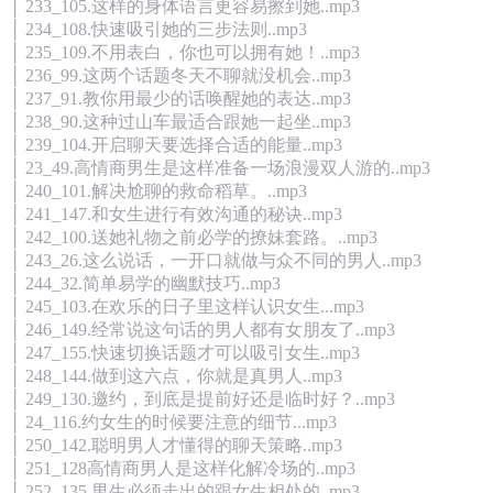
│ 233_105.这样的身体语言更容易擦到她..mp3
│ 234_108.快速吸引她的三步法则..mp3
│ 235_109.不用表白，你也可以拥有她！..mp3
│ 236_99.这两个话题冬天不聊就没机会..mp3
│ 237_91.教你用最少的话唤醒她的表达..mp3
│ 238_90.这种过山车最适合跟她一起坐..mp3
│ 239_104.开启聊天要选择合适的能量..mp3
│ 23_49.高情商男生是这样准备一场浪漫双人游的..mp3
│ 240_101.解决尬聊的救命稻草。..mp3
│ 241_147.和女生进行有效沟通的秘诀..mp3
│ 242_100.送她礼物之前必学的撩妹套路。..mp3
│ 243_26.这么说话，一开口就做与众不同的男人..mp3
│ 244_32.简单易学的幽默技巧..mp3
│ 245_103.在欢乐的日子里这样认识女生...mp3
│ 246_149.经常说这句话的男人都有女朋友了..mp3
│ 247_155.快速切换话题才可以吸引女生..mp3
│ 248_144.做到这六点，你就是真男人..mp3
│ 249_130.邀约，到底是提前好还是临时好？..mp3
│ 24_116.约女生的时候要注意的细节...mp3
│ 250_142.聪明男人才懂得的聊天策略..mp3
│ 251_128高情商男人是这样化解冷场的..mp3
│ 252_135.男生必须走出的跟女生相处的..mp3