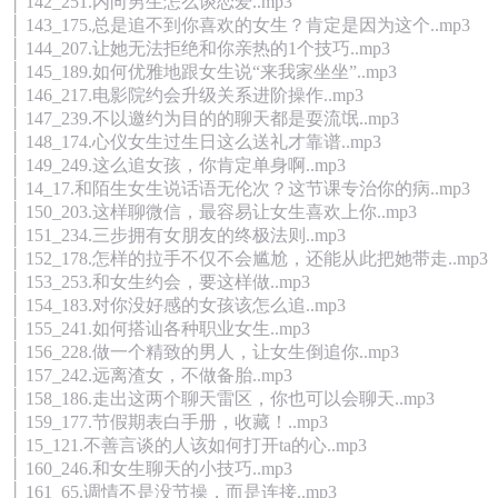
│ 142_251.内向男生怎么谈恋爱..mp3
│ 143_175.总是追不到你喜欢的女生？肯定是因为这个..mp3
│ 144_207.让她无法拒绝和你亲热的1个技巧..mp3
│ 145_189.如何优雅地跟女生说“来我家坐坐”..mp3
│ 146_217.电影院约会升级关系进阶操作..mp3
│ 147_239.不以邀约为目的的聊天都是耍流氓..mp3
│ 148_174.心仪女生过生日这么送礼才靠谱..mp3
│ 149_249.这么追女孩，你肯定单身啊..mp3
│ 14_17.和陌生女生说话语无伦次？这节课专治你的病..mp3
│ 150_203.这样聊微信，最容易让女生喜欢上你..mp3
│ 151_234.三步拥有女朋友的终极法则..mp3
│ 152_178.怎样的拉手不仅不会尴尬，还能从此把她带走..mp3
│ 153_253.和女生约会，要这样做..mp3
│ 154_183.对你没好感的女孩该怎么追..mp3
│ 155_241.如何搭讪各种职业女生..mp3
│ 156_228.做一个精致的男人，让女生倒追你..mp3
│ 157_242.远离渣女，不做备胎..mp3
│ 158_186.走出这两个聊天雷区，你也可以会聊天..mp3
│ 159_177.节假期表白手册，收藏！..mp3
│ 15_121.不善言谈的人该如何打开ta的心..mp3
│ 160_246.和女生聊天的小技巧..mp3
│ 161_65.调情不是没节操，而是连接..mp3