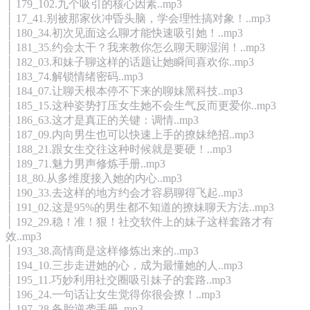
│ 179_102.九个吸引的核心因素..mp3
│ 17_41.别被那家伙冲昏头脑，学会理性搞对象！..mp3
│ 180_34.初次见面这么聊才能快速吸引她！..mp3
│ 181_35.约会太干？我来教你怎么聊天聊湿润！..mp3
│ 182_03.和妹子聊这样的话题让她瞬间喜欢你..mp3
│ 183_74.解锁情绪密码..mp3
│ 184_07.让聊天根本停不下来的聊妹黑科技..mp3
│ 185_15.这种姿势打压女生她不会生气反而更爱你..mp3
│ 186_63.这才是真正的关键：调情..mp3
│ 187_09.内向男生也可以快速上手的撩妹绝招..mp3
│ 188_21.跟女生交往这种时候就是要硬！..mp3
│ 189_71.魅力男声修炼手册..mp3
│ 18_80.从多维度接入她的内心..mp3
│ 190_33.去这样的地方约会才容易聊得飞起..mp3
│ 191_02.这是95%的男生都不知道的撩妹聊天方法..mp3
│ 192_29.稳！准！狠！社交软件上的妹子这样套路才有
效..mp3
│ 193_38.高情商是这样修炼出来的..mp3
│ 194_10.三步走进她的心，成为最懂她的人..mp3
│ 195_11.巧妙利用社交圈吸引妹子的套路..mp3
│ 196_24.一句话让女生觉得你很会撩！..mp3
│ 197_28.备胎逆袭手册..mp3