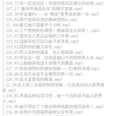
│ 216_75.你一定没试过，用低情绪回应展示高价值..mp3
│ 217_27.“趣味性挑战女生”的聊天套路..mp3
│ 218_30.学会邀约——从“网友”变男友的第一步..mp3
│ 219_94.两个超级实用的撩妹惯例A..mp3
│ 21_106.吸引她只需要半个小时..mp3
│ 220_22.三个惯例轻松调情！撩妹就这么简单！..mp3
│ 221_67.成为女人奖品必做的三件事..mp3
│ 222_92.说错话也可以让妹子更喜欢..mp3
│ 223_81.找到你的魅力存在..mp3
│ 224_97.男人这样的诚实，女人都超级..mp3
│ 225_83.学会这一招，你就是她口中的聪明男人合..mp3
│ 226_93.让她愉快地进入你聊天的圈套..mp3
│ 227_25.你必须明白的撩妹策略——打破和谐感..mp3
│ 228_98.让自己永远不会难受的第一法..mp3
│ 229_76.这才是爱情的根基..mp3
│ 22_50.史上第二全面的拍照攻略，让你成为别人家男朋
友..mp3
│ 230_85.养成这种说话习惯，做一个活好还不粘人的男
人..mp3
│ 231_96.她不理你了？教你两种炫酷的挽回姿势！..mp3
│ 232_88.这些行为泄露的秘密让女生觉..mp3