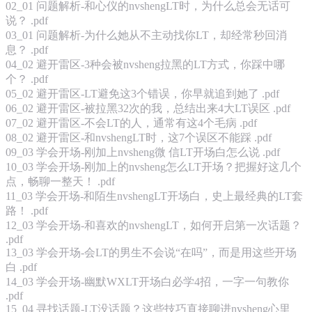
02_01 问题解析-和心仪的nvshengLT时，为什么总会无话可
说？ .pdf
03_01 问题解析-为什么她从不主动找你LT，却经常秒回消
息？ .pdf
04_02 避开雷区-3种会被nvsheng拉黑的LT方式，你踩中哪
个？ .pdf
05_02 避开雷区-LT避免这3个错误，你早就追到她了 .pdf
06_02 避开雷区-被拉黑32次的我，总结出来4大LT误区 .pdf
07_02 避开雷区-不会LT的人，通常有这4个毛病 .pdf
08_02 避开雷区-和nvshengLT时，这7个误区不能踩 .pdf
09_03 学会开场-刚加上nvsheng微 信LT开场白怎么说 .pdf
10_03 学会开场-刚加上的nvsheng怎么LT开场？把握好这几个
点，畅聊一整天！ .pdf
11_03 学会开场-和陌生nvshengLT开场白，史上最经典的LT套
路！ .pdf
12_03 学会开场-和喜欢的nvshengLT，如何开启第一次话题？
.pdf
13_03 学会开场-会LT的男生不会说“在吗”，而是用这些开场
白 .pdf
14_03 学会开场-幽默WXLT开场白必学4招，一字一句教你
.pdf
15_04 寻找话题-LT没话题？这些技巧直接聊进nvsheng心里