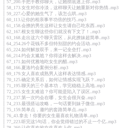
│ 57_200.手把手教你聊天，让她彻底迷上你..mp3
│ 58_173.女生对你冷淡，这样聊天让她重新对你热情..mp3
│ 59_227.心爱的她生气了，该怎么哄..mp3
│ 60_113.让你的相亲事半功倍的技巧..mp3
│ 61_158.会撩的男生这样让女生请自己吃东西..mp3
│ 62_167.根女生聊这些你们就没有下文了！..mp3
│ 63_168.走出这六个聊天雷区，从此撩妹超简单..mp3
│ 64_254.26个花钱不多但特别甜的约会活动..mp3
│ 65_224.如何解放双手，来一记全垒打..mp3
│ 66_214.约会太尴尬？你得这样去解决..mp3
│ 67_171.如何优雅地吃女生的醋..mp3
│ 68_166.夏洛约会案例分析..mp3
│ 69_179.女人喜欢成熟男人这样表达情感..mp3
│ 70_125.确定关系后，如何让情感实现飞跃？..mp3
│ 71_195.聊天的三个基本功，学完稳稳上高地..mp3
│ 72_215.女生太难追？你可能是陷入了误区..mp3
│ 73_237.第一次约会在哪，女生会很兴奋..mp3
│ 74_233.最强搭讪攻略，一句话要到妹子微信..mp3
│ 75_159.简单点，邀约的套路简单点..mp3
│ 76_43.拿去！你要的女生最喜欢礼物清单..mp3
│ 77_223.听完这5句话，你会觉得错过的不止一个亿..mp3
│ 78_260.让你喜欢的女生喜欢上你..mp3