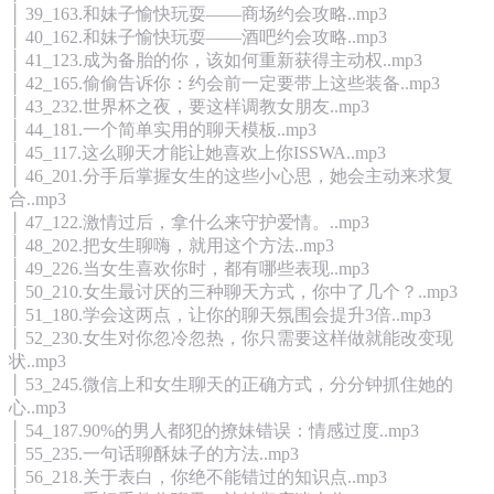
│ 39_163.和妹子愉快玩耍——商场约会攻略..mp3
│ 40_162.和妹子愉快玩耍——酒吧约会攻略..mp3
│ 41_123.成为备胎的你，该如何重新获得主动权..mp3
│ 42_165.偷偷告诉你：约会前一定要带上这些装备..mp3
│ 43_232.世界杯之夜，要这样调教女朋友..mp3
│ 44_181.一个简单实用的聊天模板..mp3
│ 45_117.这么聊天才能让她喜欢上你ISSWA..mp3
│ 46_201.分手后掌握女生的这些小心思，她会主动来求复
合..mp3
│ 47_122.激情过后，拿什么来守护爱情。..mp3
│ 48_202.把女生聊嗨，就用这个方法..mp3
│ 49_226.当女生喜欢你时，都有哪些表现..mp3
│ 50_210.女生最讨厌的三种聊天方式，你中了几个？..mp3
│ 51_180.学会这两点，让你的聊天氛围会提升3倍..mp3
│ 52_230.女生对你忽冷忽热，你只需要这样做就能改变现
状..mp3
│ 53_245.微信上和女生聊天的正确方式，分分钟抓住她的
心..mp3
│ 54_187.90%的男人都犯的撩妹错误：情感过度..mp3
│ 55_235.一句话聊酥妹子的方法..mp3
│ 56_218.关于表白，你绝不能错过的知识点..mp3