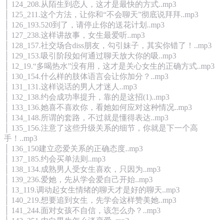
│ 124_208.从陌生到恋人，这才是最快的方式..mp3
│ 125_211.这个方法，让你和“不会聊天”彻底说拜拜..mp3
│ 126_193.520到了，请停止你的送花计划..mp3
│ 127_238.这样讲故事，女生最爱听..mp3
│ 128_157.社交场合diss朋友，勾引妹子，其实你错了！..mp3
│ 129_153.吸引阶段如何通过聊天放大你的吸..mp3
│ 12_19.“多喝热水”没有用，这才是关心女生的正确方式..mp3
│ 130_154.什么样的肢体语言会让你加分？..mp3
│ 131_131.这样说话的男人才迷人..mp3
│ 132_138.约会成功率提升，靠的是这招(1)..mp3
│ 133_136.她喜不喜欢你，看她如何应对这种情况..mp3
│ 134_148.所谓的套路，不过就是懂得表达..mp3
│ 135_156.注意了这些升级关系的细节，你就是下一个高
手！..mp3
│ 136_150建立恋爱关系的正确态度..mp3
│ 137_185.约会买单法则..mp3
│ 138_134.成熟男人受女生喜欢，只因为..mp3
│ 139_236.爱她，先从学会爱自己开始..mp3
│ 13_119.调动起女生情绪的聊天才是好的聊天..mp3
│ 140_219.想要追到女生，先学会这样赞美她..mp3
│ 141_244.面对女孩不自信，该怎么办？..mp3