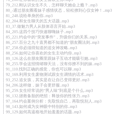
│ 79_212.刚认识女生不久，怎样聊天她会上瘾？..mp3
│ 80_-通过朋友圈看妹子感情状态，轻松撩到心仪女神！..mp3
│ 81_248.说给单身的你..mp3
│ 82_204.和女生聊天的五大话题..mp3
│ 83_37.做魅力男人从肢体语言开始..mp3
│ 84_205.这四个技巧快速聊嗨妹子..mp3
│ 85_221.约会中的“突发事件”，升级你们的关系..mp3
│ 86_257.百分之九十直男都不知道的“朋友圈法则..mp3
│ 87_258.你必须得知道的追女神攻略..mp3
│ 88_256.如何让你喜欢的女生主动约你..mp3
│ 89_126.这么在朋友圈里跟妹子互动才能吸引她..mp3
│ 90_255.学会这招情绪聊天法，没有你撩不到的妹..mp3
│ 91_110.找到正确的感觉，你也可以聊..mp3
│ 92_169.利用女生废物测试跟女生调情的话术..mp3
│ 93_252.追女孩，其实是在让自己变得更好..mp3
│ 94_206.这样做，妹子会更舒服..mp3
│ 95_259.女生经常说的“男人味”到底是个什么..mp3
│ 96_132.拯救备胎的绝招：释放你的性张力..mp3
│ 97_164.约会案例分析：先取悦自己，再取悦别人..mp3
│ 98_143.如何成为女神眼中特别的你..mp3
│ 99_129.如何高逼格地开始羞羞的话题..mp3