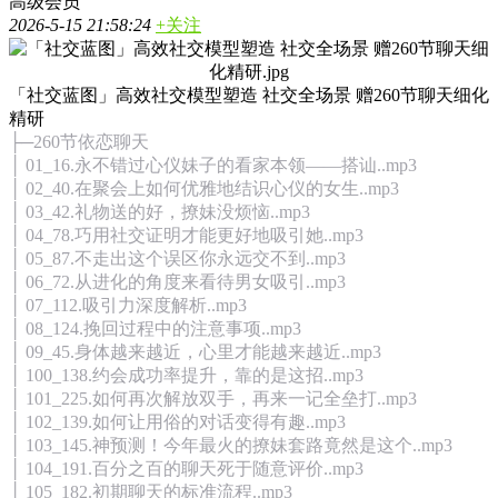
高级会员
2026-5-15 21:58:24
+关注
「社交蓝图」高效社交模型塑造 社交全场景 赠260节聊天细化
精研
├─260节依恋聊天
│ 01_16.永不错过心仪妹子的看家本领——搭讪..mp3
│ 02_40.在聚会上如何优雅地结识心仪的女生..mp3
│ 03_42.礼物送的好，撩妹没烦恼..mp3
│ 04_78.巧用社交证明才能更好地吸引她..mp3
│ 05_87.不走出这个误区你永远交不到..mp3
│ 06_72.从进化的角度来看待男女吸引..mp3
│ 07_112.吸引力深度解析..mp3
│ 08_124.挽回过程中的注意事项..mp3
│ 09_45.身体越来越近，心里才能越来越近..mp3
│ 100_138.约会成功率提升，靠的是这招..mp3
│ 101_225.如何再次解放双手，再来一记全垒打..mp3
│ 102_139.如何让用俗的对话变得有趣..mp3
│ 103_145.神预测！今年最火的撩妹套路竟然是这个..mp3
│ 104_191.百分之百的聊天死于随意评价..mp3
│ 105_182.初期聊天的标准流程..mp3