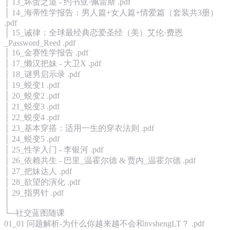
│ 13_坏蛋之道 - 约书亚·佩雷斯 .pdf
│ 14_海蒂性学报告：男人篇+女人篇+情爱篇（套装共3册）
.pdf
│ 15_诫律：全球最经典恋爱圣经（美）艾伦·费恩
_Password_Reed .pdf
│ 16_金赛性学报告 .pdf
│ 17_懒汉把妹 - 大卫X .pdf
│ 18_谜男启示录 .pdf
│ 19_蜕变1 .pdf
│ 20_蜕变2 .pdf
│ 21_蜕变3 .pdf
│ 22_蜕变4 .pdf
│ 23_基本穿搭：适用一生的穿衣法则 .pdf
│ 24_蜕变5 .pdf
│ 25_性学入门 - 李银河 .pdf
│ 26_依赖共生 - 巴里_温霍尔德 & 贾内_温霍尔德 .pdf
│ 27_把妹达人 .pdf
│ 28_欲望的演化 .pdf
│ 29_指男针 .pdf
│
└─社交蓝图随课
01_01 问题解析-为什么你越来越不会和nvshengLT？ .pdf