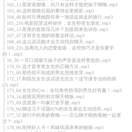
│ 162_12.星座谁都懂，但只有这样才能把妹子聊嗨..mp3
│ 163_46.这样接吻后面的事情会更精彩..mp3
│ 164_48.如何引诱她跟你来一场说走就走的旅行..mp3
│ 165_216.电影院里这样操作，女生秒变女朋友..mp3
│ 166_13.星座的套路深几许？别急我来告诉你..mp3
│ 167_47.没有安全感的病要这样治..mp3
│ 168_44.这么说话她才会主动找你聊天..mp3
│ 169_231.远离坑人的恋爱套路，这些技巧才是你要学
的！..mp3
│ 16_36.一开口就吸引妹子的声音是这样塑造的..mp3
│ 170_01.这才是夸奖女生的正确方法..mp3
│ 171_60.那些你不知道的男女思维差异..mp3
│ 172_17.和陌生女生说话语无伦次？这节课专治你的病
(2)..mp3
│ 173_64.女生内心os：会玩角色扮演的男生好有趣！..mp3
│ 174_14.超级实用的初次聊天模板..mp3
│ 175_69.优质第一印象打造手册..mp3
│ 176_04.聊这几个话题82%的女生都会主动找你..mp3
│ 177_52.旅行中的美妙夜晚——怎么聊才能抱着她一起度
过？..mp3
│ 178_06.拒绝好人卡！和妹纸滚床单的秘籍..mp3