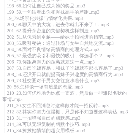
│ 198_66.如何让自己成为她的奖品..mp3
│ 199_59.一句话看出你和聊妹高手的差距..mp3
│ 19_79.场景化共振与情绪化共振..mp3
│ 200_68.聊天中的大坑，进去你就出不来了！..mp3
│ 201_62.提升亲密度的关键契机这样制造..mp3
│ 202_51.从优秀到卓越——给妹子拍照进阶指南..mp3
│ 203_55.吸引秘诀：通过转场与女生自然地交流..mp3
│ 204_58.面对不良情绪高情商的处理方式..mp3
│ 205_57.最强的吸引和最快的吸引，你选哪个？..mp3
│ 206_70.你距离魅力的距离就差这一点..mp3
│ 207_53.自己吃饭容易，和妹子吃饭就不那么容易了..mp3
│ 208_54.还没开口就能提高妹子兴趣度的高情商行为..mp3
│ 209_73.社交圈对于男女交往意味着什么..mp3
│ 20_56.怎样谈一场有质量的恋爱..mp3
│ 210_23.如何优雅地为她点一支酒，然后做一些难以名状的
事情..mp3
│ 211_20.女生不回消息时这样做才能一招反转..mp3
│ 212_82.其实你魅力值爆棚，只是你不知道要这样表达..mp3
│ 213_31.一招增强自己的幽默感..mp3
│ 214_39.可以无限复制的幽默小技巧..mp3
│ 215_84.撩拨她情绪的超实用模板..mp3