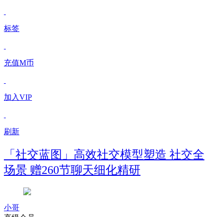
标签
充值M币
加入VIP
刷新
「社交蓝图」高效社交模型塑造 社交全
场景 赠260节聊天细化精研
小哥