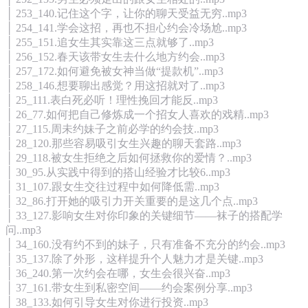
│ 253_140.记住这个字，让你的聊天受益无穷..mp3
│ 254_141.学会这招，再也不担心约会冷场尬..mp3
│ 255_151.追女生其实靠这三点就够了..mp3
│ 256_152.春天该带女生去什么地方约会..mp3
│ 257_172.如何避免被女神当做“提款机”..mp3
│ 258_146.想要聊出感觉？用这招就对了..mp3
│ 25_111.表白死必听！理性挽回才能反..mp3
│ 26_77.如何把自己修炼成一个招女人喜欢的戏精..mp3
│ 27_115.周未约妹子之前必学的约会技..mp3
│ 28_120.那些容易吸引女生兴趣的聊天套路..mp3
│ 29_118.被女生拒绝之后如何拯救你的爱情？..mp3
│ 30_95.从实践中得到的搭山经验才比较6..mp3
│ 31_107.跟女生交往过程中如何降低需..mp3
│ 32_86.打开她的吸引力开关重要的是这几个点..mp3
│ 33_127.影响女生对你印象的关键细节——袜子的搭配学
问..mp3
│ 34_160.没有约不到的妹子，只有准备不充分的约会..mp3
│ 35_137.除了外形，这样提升个人魅力才是关键..mp3
│ 36_240.第一次约会在哪，女生会很兴奋..mp3
│ 37_161.带女生到私密空间——约会案例分享..mp3
│ 38_133.如何引导女生对你进行投资..mp3