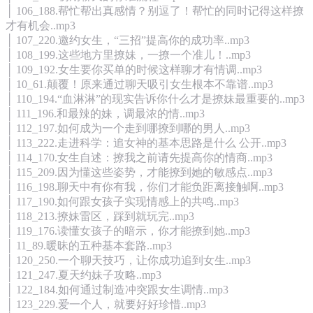
│ 106_188.帮忙帮出真感情？别逗了！帮忙的同时记得这样撩
才有机会..mp3
│ 107_220.邀约女生，“三招”提高你的成功率..mp3
│ 108_199.这些地方里撩妹，一撩一个准儿！..mp3
│ 109_192.女生要你买单的时候这样聊才有情调..mp3
│ 10_61.颠覆！原来通过聊天吸引女生根本不靠谱..mp3
│ 110_194.“血淋淋”的现实告诉你什么才是撩妹最重要的..mp3
│ 111_196.和最辣的妹，调最浓的情..mp3
│ 112_197.如何成为一个走到哪撩到哪的男人..mp3
│ 113_222.走进科学：追女神的基本思路是什么 公开..mp3
│ 114_170.女生自述：撩我之前请先提高你的情商..mp3
│ 115_209.因为懂这些姿势，才能撩到她的敏感点..mp3
│ 116_198.聊天中有你有我，你们才能负距离接触啊..mp3
│ 117_190.如何跟女孩子实现情感上的共鸣..mp3
│ 118_213.撩妹雷区，踩到就玩完..mp3
│ 119_176.读懂女孩子的暗示，你才能撩到她..mp3
│ 11_89.暖昧的五种基本套路..mp3
│ 120_250.一个聊天技巧，让你成功追到女生..mp3
│ 121_247.夏天约妹子攻略..mp3
│ 122_184.如何通过制造冲突跟女生调情..mp3
│ 123_229.爱一个人，就要好好珍惜..mp3